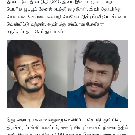
இன்பா (எ) இன்பநிதி (24). இவர், இன்பா டிராக் என்ற
பெயரில் யூடியூப் சேனல் நடத்தி வருகிறார். இவர் தொடர்ந்து
மோசமான செய்கைகளோடு மோனோ ஆக்டிங் வீடியோக்களை
வெளியிட்டு வந்தார். அவர் மீது தற்போது போலீசார்
வழக்குப்பதிவு செய்துள்ளனர்.
இது தொடர்பாக காவல்துறை வெளியிட்ட செய்தி குறிப்பில்,
திருச்சிராப்பள்ளி மாவட்டம்‌, சைபர்‌ கிரைம்‌ காவல்‌ நிலையத்தில்‌
பணிபுரிந்து வரும்‌ விஜய்‌ (26) என்பவர்‌ இணைய மற்றும்‌ சமூக