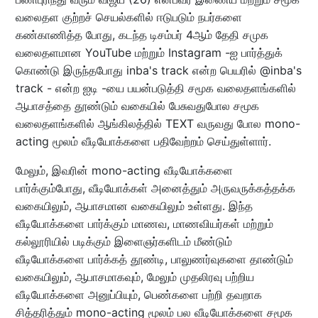
வலைதள குற்றச் செயல்களில்‌ ஈடுபடும்‌ நபர்களை
கண்காணித்த போது, கடந்த டிசம்பர் 4ஆம்‌ தேதி சமுக
வலைதளமான YouTube மற்றும்‌ Instagram -ஐ பார்த்துக்‌
கொண்டு இருந்தபோது inba's track என்ற பெயரில்‌ @inba's
track - என்ற ஐடி -யை பயன்படுத்தி சமூக வலைதளங்களில்‌
ஆபாசத்தை தூண்டும்‌ வகையில்‌ பேசுவதுபோல சமூக
வலைதளங்களில்‌ ஆங்கிலத்தில்‌ TEXT வருவது போல mono-
acting மூலம்‌ வீடியோக்களை பதிவேற்றம்‌ செய்துள்ளார்‌.
மேலும்‌, இவரின்‌ mono-acting வீடியோக்களை
பார்க்கும்போது, வீடியோக்கள்‌ அனைத்தும்‌ அருவருக்கத்தக்க
வகையிலும்‌, ஆபாசமான வகையிலும்‌ உள்ளது. இந்த
வீடியோக்களை பார்க்கும்‌ மாணவ, மாணவியர்கள்‌ மற்றும்‌
கல்லூரியில்‌ படிக்கும்‌ இளைஞர்களிடம்‌ மீண்டும்‌
வீடியோக்களை பார்க்கத் தூண்டி, பாலுணர்வுகளை தாண்டும்‌
வகையிலும்‌, ஆபாசமாகவும்‌, மேலும்‌ முதலிரவு பற்றிய
வீடியோக்களை அனுப்பியும்‌, பெண்களை பற்றி தவறாக
சித்தரித்தும்‌ mono-acting மூலம்‌ பல வீடியோக்களை சமூக