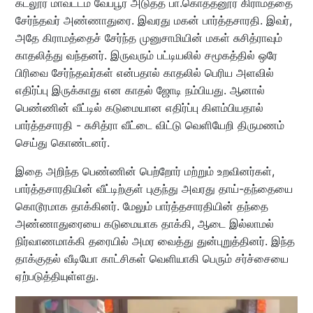
கடலூர் மாவட்டம் வேப்பூர் அடுத்த பா.கொத்தனூர் கிராமத்தை
சேர்ந்தவர் அண்ணாதுரை. இவரது மகன் பார்த்தசாரதி. இவர்,
அதே கிராமத்தைச் சேர்ந்த முனுசாமியின் மகள் சுசித்ராவும்
காதலித்து வந்தனர். இருவரும் பட்டியலில் சமூகத்தில் ஒரே
பிரிவை சேர்ந்தவர்கள் என்பதால் காதலில் பெரிய அளவில்
எதிர்ப்பு இருக்காது என காதல் ஜோடி நம்பியது. ஆனால்
பெண்ணின் வீட்டில் கடுமையான எதிர்ப்பு கிளம்பியதால்
பார்த்தசாரதி - சுசித்ரா வீட்டை விட்டு வெளியேறி திருமணம்
செய்து கொண்டனர்.
இதை அறிந்த பெண்ணின் பெற்றோர் மற்றும் உறவினர்கள்,
பார்த்தசாரதியின் வீட்டிற்குள் புகுந்து அவரது தாய்-தந்தையை
கொடூரமாக தாக்கினர். மேலும் பார்த்தசாரதியின் தந்தை
அண்ணாதுரையை கடுமையாக தாக்கி, ஆடை இல்லாமல்
நிர்வாணமாக்கி தரையில் அமர வைத்து துன்புறுத்தினர். இந்த
தாக்குதல் வீடியோ காட்சிகள் வெளியாகி பெரும் சர்ச்சையை
ஏற்படுத்தியுள்ளது.