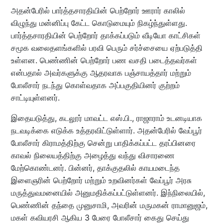
அதன்பேரில் பார்த்தசாரதியின் பெற்றோர் ஊரார் காலில்
விழுந்து மன்னிப்பு கேட்ட கொடுமையும் நிகழ்ந்துள்ளது.
பார்த்தசாரதியின் பெற்றோர் தாக்கப்படும் வீடியோ காட்சிகள்
சமூக வலைதளங்களில் பரவி பெரும் சர்ச்சையை ஏற்படுத்தி
உள்ளன. பெண்ணின் பெற்றோர் பண வசதி படைத்தவர்கள்
என்பதால் அவர்களுக்கு ஆதரவாக பஞ்சாயத்தார் மற்றும்
போலீசார் நடந்து கொள்வதாக அப்பகுதியினர் குற்றம்
சாட்டியுள்ளனர்.
இதையடுத்து, கடலூர் மாவட்ட எஸ்.பி., ராஜாராம் உடனடியாக
நடவடிக்கை எடுக்க உத்தரவிட்டுள்ளார். அதன்பேரில் வேப்பூர்
போலீசார் கிராமத்திற்கு சென்று பாதிக்கப்பட்ட தரப்பினரை
காவல் நிலையத்திற்கு அழைத்து வந்து விசாரணை
மேற்கொண்டனர். பின்னர், தாக்குதலில் காயமடைந்த
இளைஞரின் பெற்றோர் மற்றும் உறவினர்கள் வேப்பூர் அரசு
மருத்துவமனையில் அனுமதிக்கப்பட்டுள்ளனர். இந்நிலையில்,
பெண்ணின் தந்தை முனுசாமி, அவரின் மருமகன் ராமானுஜம்,
மகள் கவியரசி ஆகிய 3 பேரை போலீசார் கைது செய்து