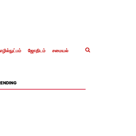
ழில்நுட்பம்
ஜோதிடம்
சமையல்
RENDING