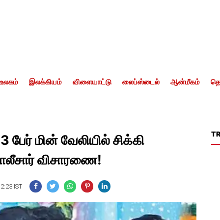
உலகம்
இலக்கியம்
விளையாட்டு
லைப்ஸ்டைல்
ஆன்மீகம்
தொ
T
3 பேர் மின் வேலியில் சிக்கி
ோலீசார் விசாரணை!
12:23 IST