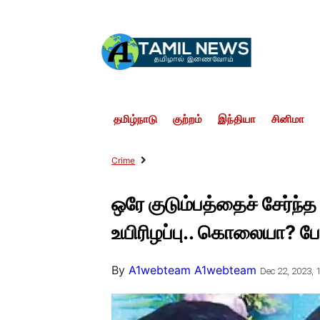
தமிழ்நாடு
குற்றம்
இந்தியா
சினிமா
Crime
ஒரே குடும்பத்தைச் சேர்ந்த 
உயிரிழப்பு.. கொலையா? ப
By
A1webteam A1webteam
Dec 22, 2023, 