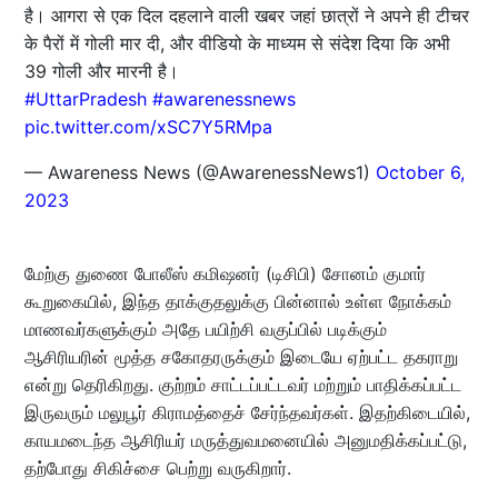
है। आगरा से एक दिल दहलाने वाली खबर जहां छात्रों ने अपने ही टीचर
के पैरों में गोली मार दी, और वीडियो के माध्यम से संदेश दिया कि अभी
39 गोली और मारनी है।
#UttarPradesh
#awarenessnews
pic.twitter.com/xSC7Y5RMpa
— Awareness News (@AwarenessNews1)
October 6,
2023
மேற்கு துணை போலீஸ் கமிஷனர் (டிசிபி) சோனம் குமார்
கூறுகையில், இந்த தாக்குதலுக்கு பின்னால் உள்ள நோக்கம்
மாணவர்களுக்கும் அதே பயிற்சி வகுப்பில் படிக்கும்
ஆசிரியரின் மூத்த சகோதரருக்கும் இடையே ஏற்பட்ட தகராறு
என்று தெரிகிறது. குற்றம் சாட்டப்பட்டவர் மற்றும் பாதிக்கப்பட்ட
இருவரும் மலுபூர் கிராமத்தைச் சேர்ந்தவர்கள். இதற்கிடையில்,
காயமடைந்த ஆசிரியர் மருத்துவமனையில் அனுமதிக்கப்பட்டு,
தற்போது சிகிச்சை பெற்று வருகிறார்.