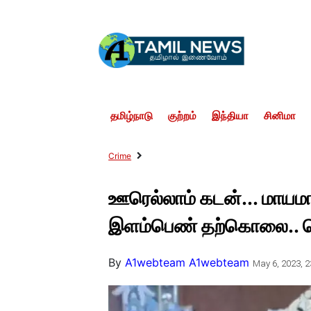
தமிழ்நாடு
குற்றம்
இந்தியா
சினிமா
Crime
ஊரெல்லாம் கடன்... மாயம
இளம்பெண் தற்கொலை.. ச
By
A1webteam A1webteam
May 6, 2023, 2