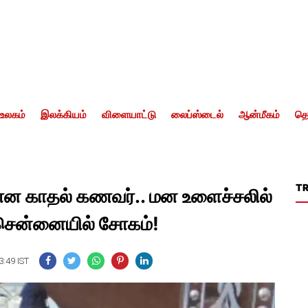
உலகம்
இலக்கியம்
விளையாட்டு
லைப்ஸ்டைல்
ஆன்மீகம்
தொ
T
ான காதல் கணவர்.. மன உளைச்சலில்
ென்னையில் சோகம்!
3:49 IST