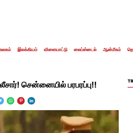
உலகம்
இலக்கியம்
விளையாட்டு
லைப்ஸ்டைல்
ஆன்மீகம்
தொ
T
ோலீசார்! சென்னையில் பரபரப்பு!!