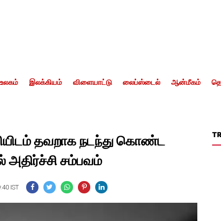
உலகம்
இலக்கியம்
விளையாட்டு
லைப்ஸ்டைல்
ஆன்மீகம்
தொ
T
ியிடம் தவறாக நடந்து கொண்ட
ல் அதிர்ச்சி சம்பவம்
:40 IST