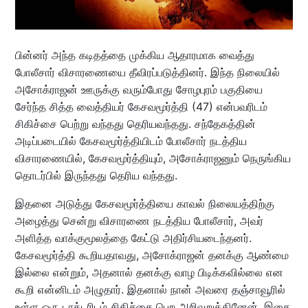
பின்னர் அந்த கடிதத்தை முக்கிய ஆதாரமாக வைத்து
போலீசார் விசாரணையை தீவிரப்படுத்தினர். இந்த நிலையில்
அசோக்ராஜன் ஊருக்கு வரும்போது சோழபுரம் பகுதியை
சேர்ந்த சித்த வைத்தியர் கேசவமூர்த்தி (47) என்பவரிடம்
சிகிச்சை பெற்று வந்தது தெரியவந்தது. சந்தேகத்தின்
அடிப்படையில் கேசவமூர்த்தியிடம் போலீசார் நடத்திய
விசாரணையில், கேசவமூர்த்தியும், அசோக்ராஜனும் நெருங்கிய
தொடர்பில் இருந்தது தெரிய வந்தது.
இதனை அடுத்து கேசவமூர்த்தியை காவல் நிலையத்திற்கு
அழைத்து சென்று விசாரணை நடத்திய போலீசார், அவர்
அளித்த வாக்குமூலத்தை கேட்டு அதிர்சியடைந்தனர்.
கேசவமூர்த்தி கூறியதாவது, அசோக்ராஜன் தனக்கு ஆண்மை
இல்லை என்றும், அதனால் தனக்கு வாழ பிடிக்கவில்லை என
கூறி என்னிடம் அழுதார். இதனால் நான் அவரை தஞ்சாவூரில்
உள்ள ஒரு டாக்டரிடம் சிகிச்சை பெற அறிவுறுத்தினேன். இதை