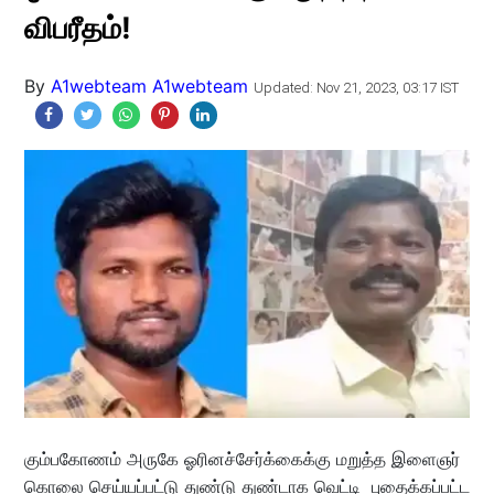
விபரீதம்!
By
A1webteam A1webteam
Updated: Nov 21, 2023, 03:17 IST
கும்பகோணம் அருகே ஓரினச்சேர்க்கைக்கு மறுத்த இளைஞர்
கொலை செய்யப்பட்டு துண்டு துண்டாக வெட்டி புதைக்கப்பட்ட