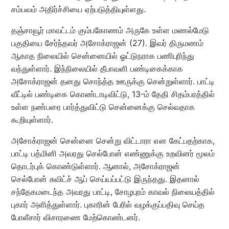
சம்பவம் அதிர்ச்சியை ஏற்படுத்தியுள்ளது.
தஞ்சாவூர் மாவட்டம் கும்பகோணம் அருகே உள்ள மணல்மேடு
பகுதியை சேர்ந்தவர் அசோக்ராஜன் (27). இவர் திருமணம்
ஆகாத நிலையில் சென்னையில் ஓட்டுநராக பணிபுரிந்து
வந்துள்ளார். இந்நிலையில் தீபாவளி பண்டிகைக்காக
அசோக்ராஜன் தனது சொந்த்த ஊருக்கு சென்றுள்ளார். பாட்டி
வீட்டில் பண்டிகை கொண்டாடிவிட்டு, 13-ம் தேதி சிதம்பரத்தில்
உள்ள நண்பரை பார்த்துவிட்டு சென்னைக்கு செல்வதாக
கூறியுள்ளார்.
அசோக்ராஜன் சென்னை சென்று விட்டாரா என கேட்பதற்காக,
பாட்டி பத்மினி அவரது செல்போன் எண்ணுக்கு உறவினர் மூலம்
தொடர்புக் கொண்டுள்ளார். ஆனால், அசோக்ராஜன்
செல்போன் சுவிட்ச் ஆப் செய்யப்பட்டு இருந்தது. இதனால்
சந்தேகமடைந்த அவரது பாட்டி, சோழபுரம் காவல் நிலையத்தில்
புகார் அளித்துள்ளார். புகாரின் பேரில் வழக்குப்பதிவு செய்த
போலீசார் விசாரணை மேற்கொண்டனர்.