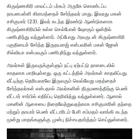
கிருஷ்ணகிரி மாவட்டம் பர்கூர் அருகே கொண்டப்ப
நாயனபள்ளி கிராமத்தைச் சேர்ந்தவர் மாது. இவரது மகன்
சசிகுமார் (23). இவர் கடந்த இரண்டு ஆண்டுகளாக
கிருஷ்ணகிரியில் உள்ள செல்போன் ஷோரூம் ஒன்றில்
பணிபுரிந்து வந்துள்ளார். அப்போது அவருடன் கிருஷ்ணகிரி
பகுதியைச் சேர்ந்த இருதயராஜ் என்பவரின் மகள் ஜோன்
சில்வியா என்பவரும் பணிபுரிந்து வந்துள்ளார்.
அவர்கள் இருவருக்குள்ளும் நட்பு ஏற்பட்டு நாளடைவில்
காதலாக மாறியுள்ளது. ஒரு கட்டத்தில் அவர்கள் காதலிப்பது
வீட்டிற்கு தெரியவரவே இருவரும் வெவ்வேறு மதத்தைச்
சேர்ந்தவர்கள் என்பதால் அவர்களின் திருமணத்திற்கு பெண்
வீட்டார் சார்பில் எதிர்ப்பு தெரிவித்து வந்துள்ளனர். ஆனால்
மகனின் ஆசையை நிறைவேற்றுவதற்காக சசிகுமாரின் தந்தை
மற்றும் தாயார் பெண் வீட்டாரிடம் பேசி சம்மதம் வாங்கி கடந்த
மூன்று மாதங்களுக்கு முன்பு நிச்சயதார்த்தம் செய்துள்ளனர்.