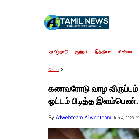
தமிழ்நாடு
குற்றம்
இந்தியா
சினிமா
Crime
கணவரோடு வாழ விருப்பம்
ஓட்டம் பிடித்த இளம்பெண்.
By
A1webteam A1webteam
Jun 4, 2023, 2