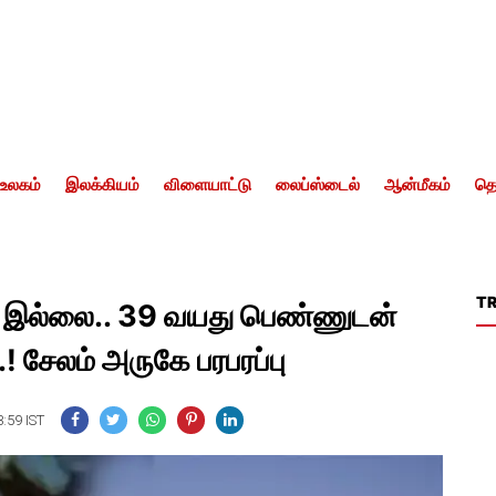
உலகம்
இலக்கியம்
விளையாட்டு
லைப்ஸ்டைல்
ஆன்மீகம்
தொ
T
 இல்லை.. 39 வயது பெண்ணுடன்
.! சேலம் அருகே பரபரப்பு
3:59 IST