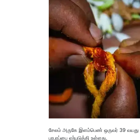
சேலம் அருகே இளம்பெண் ஒருவர் 39 வயது பெ
பரபரப்பை ஏற்படுத்தி உள்ளது.