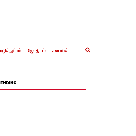
ழில்நுட்பம்
ஜோதிடம்
சமையல்
RENDING