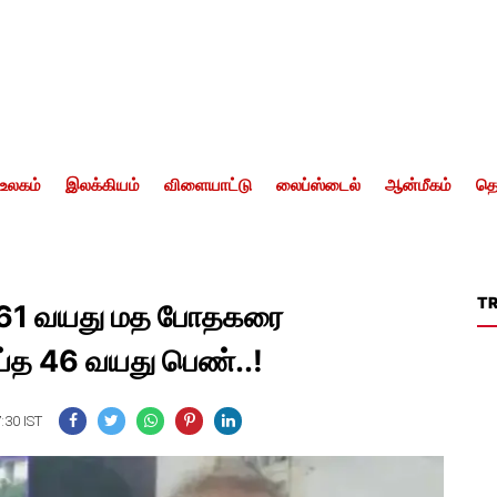
உலகம்
இலக்கியம்
விளையாட்டு
லைப்ஸ்டைல்
ஆன்மீகம்
தொ
T
்.. 61 வயது மத போதகரை
்த 46 வயது பெண்..!
:30 IST