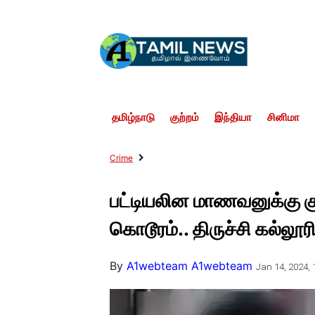
தமிழ்நாடு
குற்றம்
இந்தியா
சினிமா
Crime
பட்டியலின மாணவனுக்கு குள
கொடூரம்.. திருச்சி கல்லூரி
By
A1webteam A1webteam
Jan 14, 2024, 