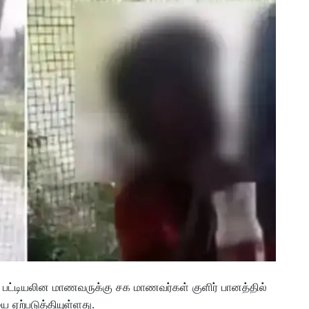
் பட்டியலின மாணவருக்கு சக மாணவர்கள் குளிர் பானத்தில்
ை ஏற்படுத்தியுள்ளது.