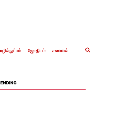
ழில்நுட்பம்
ஜோதிடம்
சமையல்
RENDING