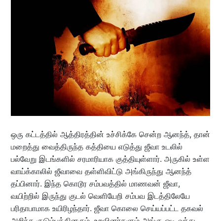
ஒரு கட்டத்தில் ஆத்திரத்தின் உச்சிக்கே சென்ற ஆனந்த், தான்
மறைத்து வைத்திருந்த கத்தியை எடுத்து ஜீவா உடலில்
பல்வேறு இடங்களில் சரமாரியாக குத்தியுள்ளார். அருகில் உள்ள
வாய்க்காலில் ஜீவாவை தள்ளிவிட்டு அங்கிருந்து ஆனந்த்
தப்பினார். இந்த கொடூர சம்பவத்தில் மாணவன் ஜீவா,
வயிற்றில் இருந்து குடல் வெளியேறி சம்பவ இடத்திலேயே
பரிதாபாமாக உயிரிழந்தார். ஜீவா கொலை செய்யப்பட்ட தகவல்
அறிந்த குடும்பத்தினரும், உறவினர்களும் அங்கு ஓடி வந்து