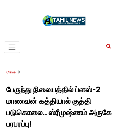
Crime
பேருந்து நிலையத்தில் ப்ளஸ்-2
மாணவன் கத்தியால் குத்தி
படுகொலை.. ஸ்ரீமுஷ்ணம் அருகே
பரபரப்பு!