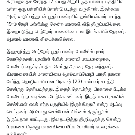
கிராமத்தைச் சேர்ந்த 17 வயது சிறுமி பூதப்பாண்டி பகுதியில்
உள்ள ஒரு பள்ளியில் ப்ளஸ்-2 படித்து வருகிறார். இதற்காக
அவர் குடும்பத்துடன் பூதப்பாண்டியில் தங்கியுள்ளார். கடந்த
19-ம் தேதி பள்ளிக்கு சென்ற மாணவி வீடு திரும்பவில்லை.
இதையடுத்து பெற்றோர் மாணவியை பல இடங்களில் தேடினர்.
ஆனால் மாணவி கிடைக்கவில்லை.
இதுகுறித்து பெற்றோர் பூதப்பாண்டி போலீசில் புகார்
கொடுத்தனர். புகாரின் பேரில் மாணவி மாயமானதாக,
போலீசார் வழக்குப்பதிவு செய்து அவரை தேடி வந்தனர்.
விசாரணையில் மாணவியை ஆரல்வாய்மொழி பாரதி நகரை
சேர்ந்த தொழிலாளியான பிரகாஷ் (23) என்பவர் கடத்தி
சென்றது தெரியவந்தது. இதைத் தொடர்ந்து பிரகாசை பிடிக்க
போலீசார் நடவடிக்கை மேற்கொண்டனர். இதற்காக பிரகாசின்
செல்போன் எண் எந்த பகுதியில் இருக்கிறது? என்று ஆய்வு
செய்தனர். அப்போது செல்போன் சிக்னல் திருப்பூரில்
இருப்பதாக காட்டியது. இதையடுத்து திருப்பூருக்கு சென்று
பிரகாசை பிடித்து மாணவியை மீட்க போலீசார் நடவடிக்கை
எடுத்தனர்.