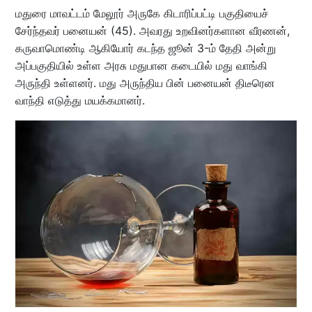
மதுரை மாவட்டம் மேலூர் அருகே கிடாரிப்பட்டி பகுதியைச்
சேர்ந்தவர் பனையன் (45). அவரது உறவினர்களான வீரணன்,
கருவாமொண்டி ஆகியோர் கடந்த ஜூன் 3-ம் தேதி அன்று
அப்பகுதியில் உள்ள அரசு மதுபான கடையில் மது வாங்கி
அருந்தி உள்ளனர். மது அருந்திய பின் பனையன் திடீரென
வாந்தி எடுத்து மயக்கமானர்.