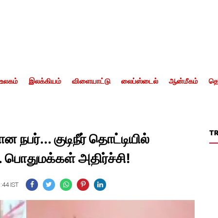
உலகம்
இலக்கியம்
விளையாட்டு
லைப்ஸ்டைல்
ஆன்மீகம்
தொ
T
பர்... குடிநீர் தொட்டியில்
. பொதுமக்கள் அதிர்ச்சி!
:44 IST