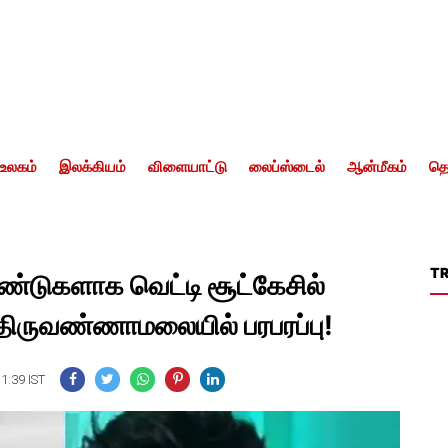
உலகம்
இலக்கியம்
விளையாட்டு
லைப்ஸ்டைல்
ஆன்மீகம்
தொ
T
டுகளாக வெட்டி சூட்கேசில்
திருவண்ணாமலையில் பரபரப்பு!
11:39 IST