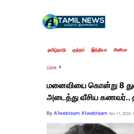
தமிழ்நாடு
குற்றம்
இந்தியா
சினிமா
Crime
மனைவியை கொன்று 8 துண்
அடைத்து வீசிய கணவர்.. 
By
A1webteam A1webteam
Nov 11, 2024, 