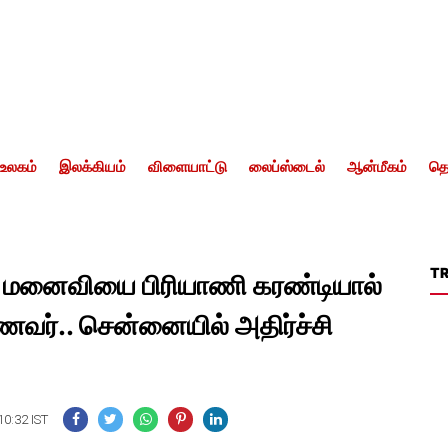
உலகம்
இலக்கியம்
விளையாட்டு
லைப்ஸ்டைல்
ஆன்மீகம்
தொ
T
 மனைவியை பிரியாணி கரண்டியால்
வர்.. சென்னையில் அதிர்ச்சி
10:32 IST