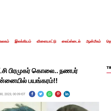
உலகம்
இலக்கியம்
விளையாட்டு
லைப்ஸ்டைல்
ஆன்மீகம்
தொ
T
்சி பிரமுகர் கொலை.. நணபர்
்னையில் பயங்கரம்!!
0, 2023, 00:09 IST