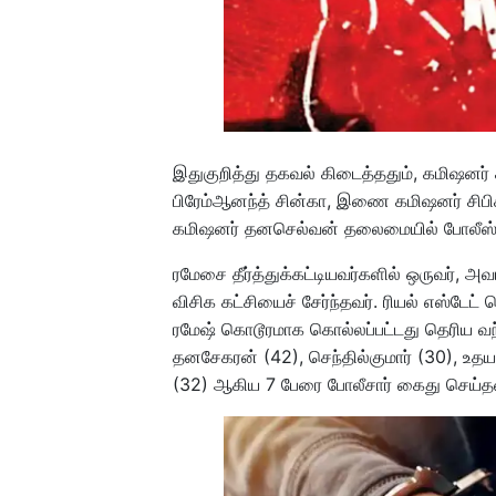
இதுகுறித்து தகவல் கிடைத்ததும், கமிஷனர் ச
பிரேம்ஆனந்த் சின்கா, இணை கமிஷனர் சிபிச
கமிஷனர் தனசெல்வன் தலைமையில் போலீஸ் ப
ரமேசை தீர்த்துக்கட்டியவர்களில் ஒருவர், 
விசிக கட்சியைச் சேர்ந்தவர். ரியல் எஸ்டேட
ரமேஷ் கொடூரமாக கொல்லப்பட்டது தெரிய வ
தனசேகரன் (42), செந்தில்குமார் (30), உதய
(32) ஆகிய 7 பேரை போலீசார் கைது செய்த