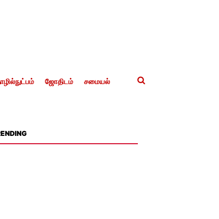
ழில்நுட்பம்
ஜோதிடம்
சமையல்
RENDING