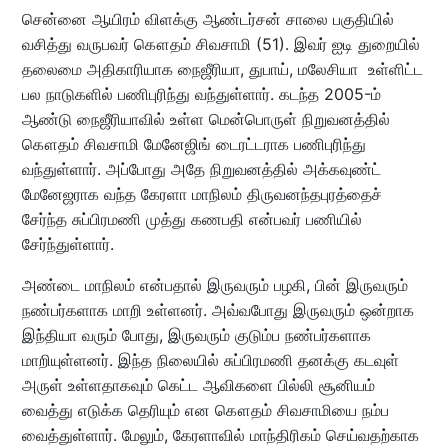
சென்னை ஆயிரம் விளக்கு ஆண்டர்சன் சாலை பகுதியில்
வசித்து வருபவர் கௌதம் சிவசாமி (51). இவர் ஐடி துறையில்
தலைமை அதிகாரியாக நைஜீரியா, துபாய், மலேசியா உள்ளிட்ட
பல நாடுகளில் பணிபுரிந்து வந்துள்ளார். கடந்த 2005-ம்
ஆண்டு நைஜீரியாவில் உள்ள மென்பொருள் நிறுவனத்தில்
கௌதம் சிவசாமி மேனேஜிங் டைரட்டராக பணிபுரிந்து
வந்துள்ளார். அப்போது அதே நிறுவனத்தில் அக்கவுண்ட்
மேனேஜராக வந்த கேரளா மாநிலம் திருவனந்தபுரத்தைச்
சேர்ந்த சுப்பிரமணி முத்து கணபதி என்பவர் பணியில்
சேர்ந்துள்ளார்.
அண்டை மாநிலம் என்பதால் இருவரும் பழகி, பின் இருவரும்
நண்பர்களாக மாறி உள்ளனர். அவ்வபோது இருவரும் ஒன்றாக
இந்தியா வரும் போது, இருவரும் குடும்ப நண்பர்களாக
மாறியுள்ளனர். இந்த நிலையில் சுப்பிரமணி தனக்கு கடவுள்
அருள் உள்ளதாகவும் கெட்ட ஆவிகளை பில்லி சூனியம்
வைத்து எடுக்க தெரியும் என கௌதம் சிவசாமியை நம்ப
வைத்துள்ளார். மேலும், கேரளாவில் மாந்திரிகம் செய்வதற்காக