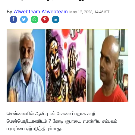
By
A1webteam A1webteam
May 12, 2023, 14:46 IST
சென்னையில் ஆவியுடன் பேசவைப்பதாக கூறி
மென்பொறியாளரிடம் 7 கோடி ரூபாயை ஏமாற்றிய சம்பவம்
பரபரப்பை ஏற்படுத்தியுள்ளது.