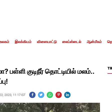
உலகம்
இலக்கியம்
விளையாட்டு
லைப்ஸ்டைல்
ஆன்மீகம்
தொ
T
 பள்ளி குடிநீர் தொட்டியில் மலம்..
பு!
2, 2023, 11:17 IST