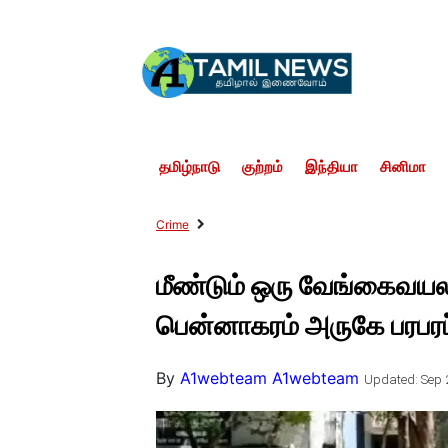
தமிழ்நாடு
குற்றம்
இந்தியா
சினிமா
Crime
மீண்டும் ஒரு வேங்கைவயலா?
பென்னாகரம் அருகே பரபரப்
By
A1webteam A1webteam
Updated: Sep 2