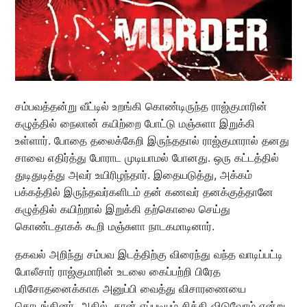
சம்பவத்தன்று வீட்டில் உறங்கி கொண்டிருந்த ராஜ்குமாரின்
கழுத்தில் நைலான் கயிற்றை போட்டு மஞ்சுளா இறுக்கி
உள்ளார். போதை தலைக்கேறி இருந்ததால் ராஜ்குமாரால் தனது
சாவை எதிர்த்து போராட முடியாமல் போனது. ஒரு கட்டத்தில்
துடிதுடித்து அவர் உயிரிழந்தார். இதையடுத்து, அக்கம்
பக்கத்தில் இருந்தவர்களிடம் தன் கணவர் தனக்குத்தானே
கழுத்தில் கயிற்றால் இறுக்கி தற்கொலை செய்து
கொண்டதாகக் கூறி மஞ்சுளா நாடகமாடினார்.
தகவல் அறிந்து சம்பவ இடத்திற்கு விரைந்து வந்த வாடிப்பட்டி
போலீசார் ராஜ்குமாரின் உடலை கைப்பற்றி பிரேத
பரிசோதனைக்காக அனுப்பி வைத்து விசாரணையை
தொடங்கினர். அதில், தான் எப்படியும் சிக்கி விடுவோம் என்று