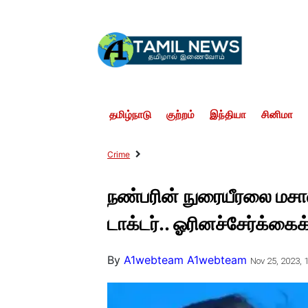
தமிழ்நாடு
குற்றம்
இந்தியா
சினிமா
Crime
நண்பரின் நுரையீரலை மச
டாக்டர்.. ஓரினச்சேர்க்கைக
By
A1webteam A1webteam
Nov 25, 2023, 