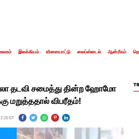
உலகம்
இலக்கியம்
விளையாட்டு
லைப்ஸ்டைல்
ஆன்மீகம்
தொ
T
ாலா தடவி சமைத்து தின்ற ஹோமோ
்கு மறுத்ததால் விபரீதம்!
12:25 IST