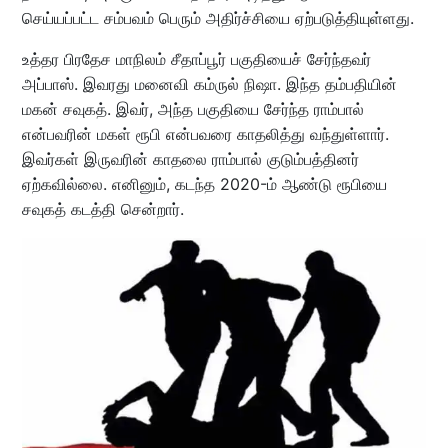
செய்யப்பட்ட சம்பவம் பெரும் அதிர்ச்சியை ஏற்படுத்தியுள்ளது.
உத்தர பிரதேச மாநிலம் சீதாப்பூர் பகுதியைச் சேர்ந்தவர்
அப்பாஸ். இவரது மனைவி கம்ருல் நிஷா. இந்த தம்பதியின்
மகன் சவுகத். இவர், அந்த பகுதியை சேர்ந்த ராம்பால்
என்பவரின் மகள் ரூபி என்பவரை காதலித்து வந்துள்ளார்.
இவர்கள் இருவரின் காதலை ராம்பால் குடும்பத்தினர்
ஏற்கவில்லை. எனினும், கடந்த 2020-ம் ஆண்டு ரூபியை
சவுகத் கடத்தி சென்றார்.