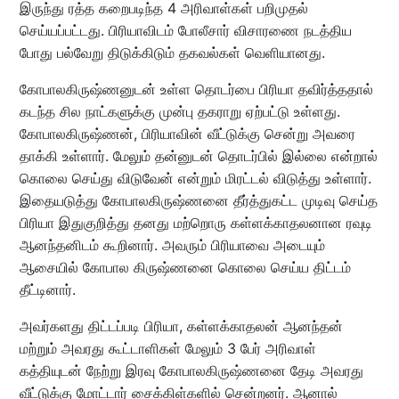
இருந்து ரத்த கறைபடிந்த 4 அரிவாள்கள் பறிமுதல்
செய்யப்பட்டது. பிரியாவிடம் போலீசார் விசாரணை நடத்திய
போது பல்வேறு திடுக்கிடும் தகவல்கள் வெளியானது.
கோபாலகிருஷ்ணனுடன் உள்ள தொடர்பை பிரியா தவிர்த்ததால்
கடந்த சில நாட்களுக்கு முன்பு தகராறு ஏற்பட்டு உள்ளது.
கோபாலகிருஷ்ணன், பிரியாவின் வீட்டுக்கு சென்று அவரை
தாக்கி உள்ளார். மேலும் தன்னுடன் தொடர்பில் இல்லை என்றால்
கொலை செய்து விடுவேன் என்றும் மிரட்டல் விடுத்து உள்ளார்.
இதையடுத்து கோபாலகிருஷ்ணனை தீர்த்துகட்ட முடிவு செய்த
பிரியா இதுகுறித்து தனது மற்றொரு கள்ளக்காதலனான ரவுடி
ஆனந்தனிடம் கூறினார். அவரும் பிரியாவை அடையும்
ஆசையில் கோபால கிருஷ்ணனை கொலை செய்ய திட்டம்
தீட்டினார்.
அவர்களது திட்டப்படி பிரியா, கள்ளக்காதலன் ஆனந்தன்
மற்றும் அவரது கூட்டாளிகள் மேலும் 3 பேர் அரிவாள்
கத்தியுடன் நேற்று இரவு கோபாலகிருஷ்ணனை தேடி அவரது
வீட்டுக்கு மோட்டார் சைக்கிள்களில் சென்றனர். ஆனால்