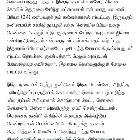
வேலை பார்த்து வந்தார். இவருக்கும் பொன்னேரி சின்ன
கோவில் தெருவை சேர்ந்த லட்சுமணன் என்பவரது மனைவி
பிரியா (24) என்பவருக்கும் கள்ளக்காதல் ஏற்பட்டது. இருவரும்
தனிமையில் சந்தித்து பழகி வந்த நிலையில் பிரியாவுக்கு
சென்னை சேத்துப்பட்டு பகுதியைச் சேர்ந்த ரவுடியான ஜில்லா
என்கிற ஆனந்தன் என்பவருடன் கள்ளக்காதல் ஏற்பட்டது.
இதனால் பிரியா ஏற்கனவே பழகி வந்த கோபாலகிருஷ்ணனுடன்
ஏற்பட்ட தொடர்பை துண்டித்தார். மேலும் அவருடன்
பேசுவதையும் தவிர்த்தார். இதனால் அவர்களுக்குள் மோதல்
ஏற்பட்டு வந்தது.
இந்த நிலையில் நேற்று முன்தினம் இரவு பொன்னேரி அடுத்த
புளியந்தோப்பு பகுதியில் கோபாலகிருஷ்ணனை வழி மறித்த
மர்ம கும்பல் அரிவாளால் கொடூரமாக வெட்டி கொலை
செய்தனர். பின்னர் அங்கிருந்து தப்பி சென்றுவிட்டனர்.
இதனைக் கண்டு அதிர்ச்சி அடைந்த அவ்வழியே
சென்றவர்கள் பொன்னேரி போலீசாருக்கு தகவல்
தெரிவித்தனர். போலீசார் விரைந்து வந்து கோபால
கிருஷ்ணனின் உடலை கைப்பற்றி பிரேத பரிசோதனைக்காக