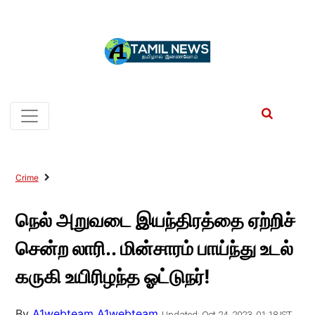
Crime
நெல் அறுவடை இயந்திரத்தை ஏற்றிச்
சென்ற லாரி.. மின்சாரம் பாய்ந்து உடல்
கருகி உயிரிழந்த ஓட்டுநர்!
By
A1webteam A1webteam
Updated: Oct 24, 2023, 01:18 IST