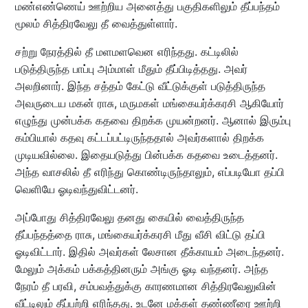
மண்எண்ணெய் ஊற்றிய அனைத்து பகுதிகளிலும் தீப்பந்தம்
மூலம் சித்திரவேலு தீ வைத்துள்ளார்.
சற்று நேரத்தில் தீ மளமளவென எரிந்தது. கட்டிலில்
படுத்திருந்த பாப்பு அம்மாள் மீதும் தீப்பிடித்தது. அவர்
அலறினார். இந்த சத்தம் கேட்டு வீட்டுக்குள் படுத்திருந்த
அவருடைய மகன் ராசு, மருமகள் மங்கையர்க்கரசி ஆகியோர்
எழுந்து முன்பக்க கதவை திறக்க முயன்றனர். ஆனால் இரும்பு
கம்பியால் கதவு கட்டப்பட்டிருந்ததால் அவர்களால் திறக்க
முடியவில்லை. இதையடுத்து பின்பக்க கதவை உடைத்தனர்.
அந்த வாசலில் தீ எரிந்து கொண்டிருந்தாலும், எப்படியோ தப்பி
வெளியே ஓடிவந்துவிட்டனர்.
அப்போது சித்திரவேலு தனது கையில் வைத்திருந்த
தீப்பந்தத்தை ராசு, மங்கையர்க்கரசி மீது வீசி விட்டு தப்பி
ஓடிவிட்டார். இதில் அவர்கள் லேசான தீக்காயம் அடைந்தனர்.
மேலும் அக்கம் பக்கத்தினரும் அங்கு ஓடி வந்தனர். அந்த
நேரம் தீ பரவி, சம்பவத்துக்கு காரணமான சித்திரவேலுவின்
வீட்டிலும் தீப்பற்றி எரிந்தது. உடனே மக்கள் தண்ணீரை ஊற்றி