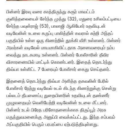
பின்னர் இரவு வரை காத்திருந்து கரூர் மாவட்டம்
குளித்தலையைச் சேர்ந்த முத்து (32), மதுரை உசிலம்பட்டியை
சேர்ந்த பவுன்ராஜ் (53), பாலாஜி ஆகியோர் உதவியுடன்
வடிவேலின் உடலை கருப்பு பாலித்தீன் கவரால் சுற்றி அந்தப்
பகுதியில் உள்ள ஒரு கிணற்றில் தூக்கி வீசி உள்ளனர். பின்னர்
அவர்கள் வடிவேல் மாயமாகிவிட்டதாக அனைவரையும் நம்ப
வைத்து நாடகமாடி உள்ளனர். பின்னர் போலீசாரின் தீவிர
விசாரணையில் மாட்டிக் கொண்டனர். இதைத் தொடர்ந்து
திவ்யா உள்ளிட்ட 7 பேரையும் போலீசார் கைது செய்தனர்.
இதனைத் தொடர்ந்து திவ்யா அளித்த தகவலின் பேரில்
போலீசார் நேற்று வடிவேல் உடல் கிடந்த கிணற்றுக்கு சென்று
பல்லடம் தீயணைப்பு துறையினரின் உதவியுடன் தண்ணீர்
முழுவதையும் வெளியேற்றி வடிவேலின் உடலை மீட்டனர்.
பின்னர் உடல் பிரேத பரிசோதனைக்காக திருப்பூர் அரசு
மருத்துவமனைக்கு அனுப்பி வைக்கப்பட்டது. இந்த சம்பவம்
அப்பகுதியில் பெரும் பரபரப்பை ஏற்படுத்தியுள்ளது.