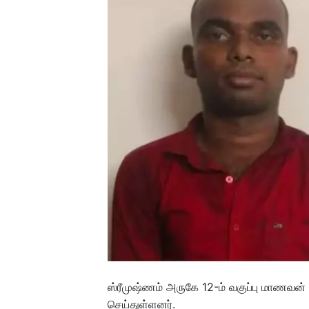
ஸ்ரீமுஷ்ணம் அருகே 12-ம் வகுப்பு மாணவன
செய்துள்ளனர்.