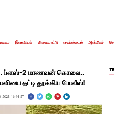
உலகம்
இலக்கியம்
விளையாட்டு
லைப்ஸ்டைல்
ஆன்மீகம்
தொ
T
்பு.. ப்ளஸ்-2 மாணவன் கொலை..
ை தட்டி தூக்கிய போலீஸ்!
, 2023, 16:44 IST