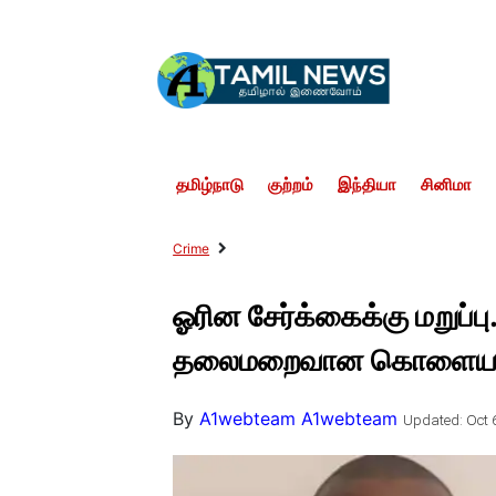
தமிழ்நாடு
குற்றம்
இந்தியா
சினிமா
Crime
ஓரின சேர்க்கைக்கு மறுப
தலைமறைவான கொளையாளிய
By
A1webteam A1webteam
Updated: Oct 6