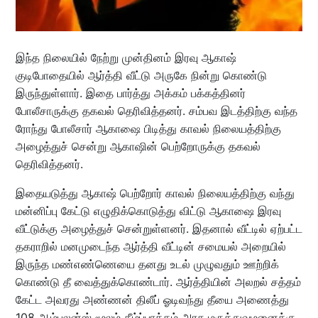
இந்த நிலையில் நேற்று முன்தினம் இரவு ஆகாஷ்
குடிபோதையில் ஆர்த்தி வீட்டு அருகே நின்று கொண்டு
இருந்துள்ளார். இதை பார்த்து அக்கம் பக்கத்தினர்
போலீசாருக்கு தகவல் தெரிவித்தனர். சம்பவ இடத்திற்கு வந்த
ரோந்து போலீசார் ஆகாஷை பிடித்து காவல் நிலையத்திற்கு
அழைத்துச் சென்று ஆகாஷின் பெற்றோருக்கு தகவல்
தெரிவித்தனர்.
இதையடுத்து ஆகாஷ் பெற்றோர் காவல் நிலையத்திற்கு வந்து
மன்னிப்பு கேட்டு எழுதிக்கொடுத்து விட்டு ஆகாஷை இரவு
வீட்டுக்கு அழைத்துச் சென்றுள்ளனர். இதனால் வீட்டில் ஏற்பட்ட
தகராறில் மனமுடைந்த ஆர்த்தி வீட்டின் சமையல் அறையில்
இருந்த மண்எண்ணெயை தனது உடல் முழுவதும் ஊற்றிக்
கொண்டு தீ வைத்துக்கொண்டார். ஆர்த்தியின் அலறல் சத்தம்
கேட்ட அவரது அண்ணன் திலீப் ஓடிவந்து தீயை அணைத்து
108 ஆம்புலன்ஸ் மூலம் கீழ்ப்பாக்கம் அரசு மருத்துவமனைக்கு