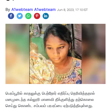
By
A1webteam A1webteam
Jun 8, 2023, 17:10 IST
பெரம்பூரில் காதலுக்கு பெற்றோர் எதிர்ப்பு தெரிவித்ததால்
மனமுடைந்த கல்லூரி மாணவி தீக்குளித்து தற்கொலை
செய்து கொண்ட சம்பவம் பரபரப்பை ஏற்படுத்தியுள்ளது.