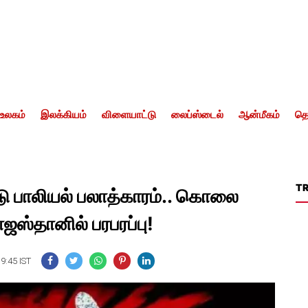
உலகம்
இலக்கியம்
விளையாட்டு
லைப்ஸ்டைல்
ஆன்மீகம்
தொ
T
்டு பாலியல் பலாத்காரம்.. கொலை
ராஜஸ்தானில் பரபரப்பு!
19:45 IST