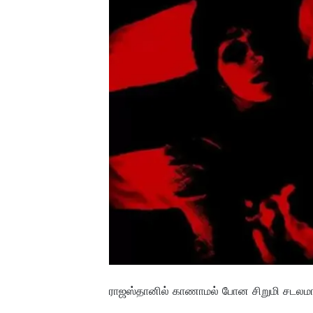
ராஜஸ்தானில் காணாமல் போன சிறுமி சடலமாக மீ