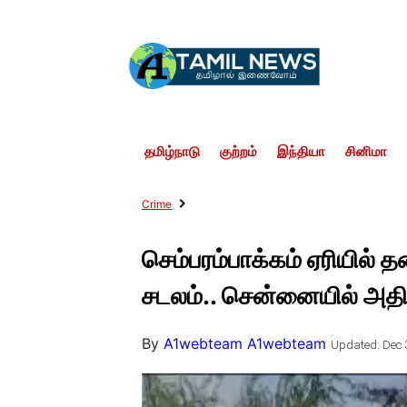
தமிழ்நாடு
குற்றம்
இந்தியா
சினிமா
Crime
செம்பரம்பாக்கம் ஏரியில்
சடலம்.. சென்னையில் அதிர்
By
A1webteam A1webteam
Updated: Dec 3