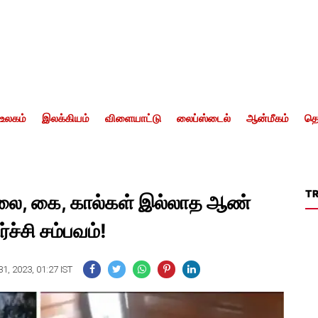
உலகம்
இலக்கியம்
விளையாட்டு
லைப்ஸ்டைல்
ஆன்மீகம்
தொ
T
 தலை, கை, கால்கள் இல்லாத ஆண்
ச்சி சம்பவம்!
1, 2023, 01:27 IST