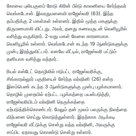
கோவை புலியகுளம் ரோடு கிரின் பீல்டு காலனியை சேர்ந்தவர்
வெங்கடேசன். இவரதுமனைவி ராஜேஸ்வரி (63). இந்த
தம்பதிக்கு 2 மகள்கள் உள்ளனர். இதில் மூத்த மகளுக்கு
திருமணமாகி விட்டது. அவர், தனது கணவருடன் வெளியூரில்
வசித்து வருகிறார். 2-வது மகள் வேலை காரணமாக
வெளியூரில் உள்ளார். வெங்கடேசன் கடந்த 19 ஆண்டுகளுக்கு
முன்பு இறந்துவிட்டார். எனவே வீட்டில், ராஜேஸ்வரி மட்டும்
தனியாக வசித்து வந்தார்.
ரியல் எஸ்டேட் தொழிலில் ஈடுபட்ட ராஜேஸ்வரிக்கு,
சிங்காநல்லூர் பகுதியைச் சேர்ந்த வர்ஷினி (26) என்ற
இளம்பெண் கடந்த 3 ஆண்டுகளுக்கு முன்பு பழக்கமானார்.
தொழில் முறையில் ஏற்பட்ட பழக்கத்தை பயன்படுத்தி,
ராஜேஸ்வரியிடம் வர்ஷினி நெருக்கத்தை
ஏற்படுத்திக்கொண்டார். மேலும் தன் மூலம் பலருக்கு நிலத்தை
விற்பனை செய்து கொடுத்துள்ளார். இதற்காக அடிக்கடி
ராஜேஸ்வரி வீட்டுக்கு சென்று வந்த வர்ஷினி, அவருக்கு
சாப்பிட ஏதாவது கொண்டு சென்று உள்ளார்.