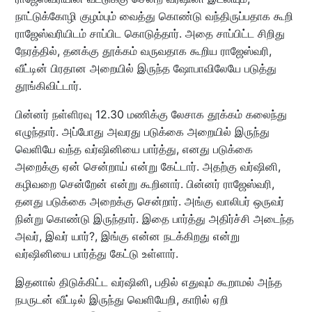
நாட்டுக்கோழி குழம்பும் வைத்து கொண்டு வந்திருப்பதாக கூறி
ராஜேஸ்வரியிடம் சாப்பிட கொடுத்தார். அதை சாப்பிட்ட சிறிது
நேரத்தில், தனக்கு தூக்கம் வருவதாக கூறிய ராஜேஸ்வரி,
வீட்டின் பிரதான அறையில் இருந்த ஷோபாவிலேயே படுத்து
தூங்கிவிட்டார்.
பின்னர் நள்ளிரவு 12.30 மணிக்கு லேசாக தூக்கம் கலைந்து
எழுந்தார். அப்போது அவரது படுக்கை அறையில் இருந்து
வெளியே வந்த வர்ஷினியை பார்த்து, எனது படுக்கை
அறைக்கு ஏன் சென்றாய் என்று கேட்டார். அதற்கு வர்ஷினி,
கழிவறை சென்றேன் என்று கூறினார். பின்னர் ராஜேஸ்வரி,
தனது படுக்கை அறைக்கு சென்றார். அங்கு வாலிபர் ஒருவர்
நின்று கொண்டு இருந்தார். இதை பார்த்து அதிர்ச்சி அடைந்த
அவர், இவர் யார்?, இங்கு என்ன நடக்கிறது என்று
வர்ஷினியை பார்த்து கேட்டு உள்ளார்.
இதனால் திடுக்கிட்ட வர்ஷினி, பதில் எதுவும் கூறாமல் அந்த
நபருடன் வீட்டில் இருந்து வெளியேறி, காரில் ஏறி