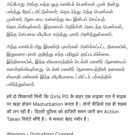
அப்போது அங்கு வந்த ஒரு வாலிபர் பெண்கள் முன் நின்று
பார்த்து நோட்டமிட்டுள்ளார். தொடர்ந்து அந்த பெண்கள்
முன்னர் ஆடையை களைத்து சுய இன்பம் செய்யத்
தொடங்கியுள்ளார். இதானால் அதிர்ச்சி அடைந்த பெண்கள்,
இந்த செயலை வீடியோ எடுத்து புகார் அளித்துள்ளனர்.
அந்த வாலிபர் மீது இரண்டு புகார்கள் அளிக்கப்பட்ட நிலையில்,
இதுவரை புகார் குறித்து எந்த பதிலும் தரப்படவில்லை.
இந்நிலையில், இந்த விவகாரத்தில் டெல்லி மகளிர் ஆணையம்
களமிறங்கியுள்ளது. டெல்லி மகளிர் ஆணையத்தின் தலைவர்
ஸ்வாதி மலிவால் இந்த வீடியோவை ட்விட்டர் பக்கத்தில்
பகிர்ந்துள்ளார்.
हमें दो शिकायतें मिली कि Girls PG के बाहर एक लड़का रात में सड़क
पर खड़ा होकर Masturbation करता है। दोनों वीडियो एक ही शख़्स
की लग रही हैं। दिल्ली पुलिस को हाज़िरी समन जारी कर Action
Taken रिपोर्ट माँगी है। ये मामला बेहद गंभीर है।
Warning - Disturbing Content