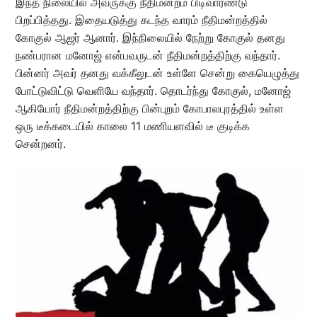
இந்த நிலையில் அவருக்கு நீதிமன்றம் பிடிவாரண்டு
பிறப்பித்தது. இதையடுத்து கடந்த வாரம் நீதிமன்றத்தில்
கோகுல் ஆஜர் ஆனார். இந்நிலையில் நேற்று கோகுல் தனது
நண்பரான மனோஜ் என்பவருடன் நீதிமன்றத்திற்கு வந்தார்.
பின்னர் அவர் தனது வக்கீலுடன் உள்ளே சென்று கையெழுத்து
போட்டுவிட்டு வெளியே வந்தார். தொடர்ந்து கோகுல், மனோஜ்
ஆகியோர் நீதிமன்றத்திற்கு பின்புறம் கோபாலபுரத்தில் உள்ள
ஒரு டீக்கடையில் காலை 11 மணியளவில் டீ குடிக்க
சென்றனர்.