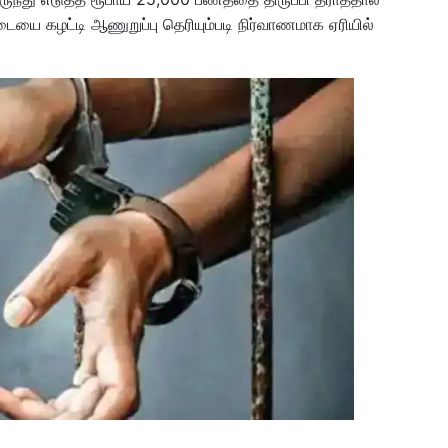
ையை கழட்டி ஆணுறுப்பு தெரியும்படி நிர்வாணமாக ஏரியில்