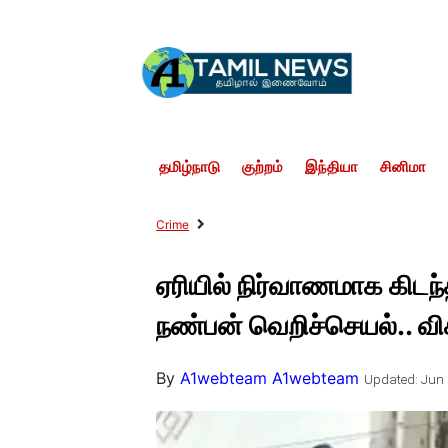
தமிழ்நாடு
குற்றம்
இந்தியா
சினிமா
Crime
ஏரியில் நிர்வாணமாக கிட
நண்பன் வெறிச்செயல்.. வ
By
A1webteam A1webteam
Updated: Jun 1