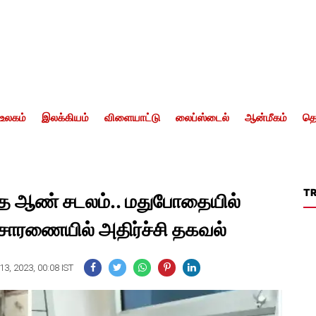
உலகம்
இலக்கியம்
விளையாட்டு
லைப்ஸ்டைல்
ஆன்மீகம்
தொ
T
ந்த ஆண் சடலம்.. மதுபோதையில்
ிசாரணையில் அதிர்ச்சி தகவல்
3, 2023, 00:08 IST