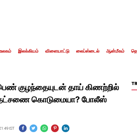
உலகம்
இலக்கியம்
விளையாட்டு
லைப்ஸ்டைல்
ஆன்மீகம்
தொ
T
ெண் குழந்தையுடன் தாய் கிணற்றில்
வரதட்சணை கொடுமையா? போலீஸ்
21:49 IST