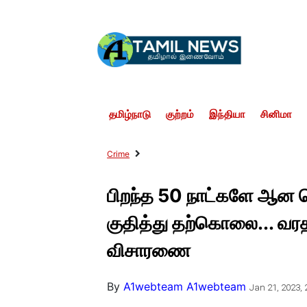
தமிழ்நாடு
குற்றம்
இந்தியா
சினிமா
Crime
பிறந்த 50 நாட்களே ஆன ப
குதித்து தற்கொலை... 
விசாரணை
By
A1webteam A1webteam
Jan 21, 2023, 