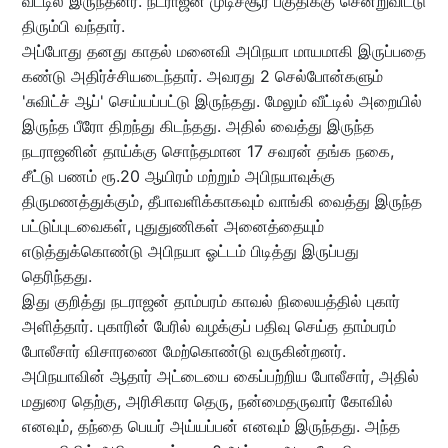
வீட்டில் இருந்தனர். நடராஜன் முடிச்சூர் பகுதிக்கு சென்றுவிட்டு
திரும்பி வந்தார்.
அப்போது தனது காதல் மனைவி அபிநயா மாயமாகி இருப்பதை
கண்டு அதிர்ச்சியடைந்தார். அவரது 2 செல்போன்களும்
'சுவிட்ச் ஆப்' செய்யப்பட்டு இருந்தது. மேலும் வீட்டில் அறையில்
இருந்த பீரோ திறந்து கிடந்தது. அதில் வைத்து இருந்த
நடராஜனின் தாய்க்கு சொந்தமான 17 சவரன் தங்க நகை,
சீட்டு பணம் ரூ.20 ஆயிரம் மற்றும் அபிநயாவுக்கு
திருமணத்துக்கும், தீபாவளிக்காகவும் வாங்கி வைத்து இருந்த
பட்டுப்புடவைகள், புதுதுணிகள் அனைத்தையும்
எடுத்துக்கொண்டு அபிநயா ஓட்டம் பிடித்து இருப்பது
தெரிந்தது.
இது குறித்து நடராஜன் தாம்பரம் காவல் நிலையத்தில் புகார்
அளித்தார். புகாரின் பேரில் வழக்குப் பதிவு செய்த தாம்பரம்
போலீசார் விசாரணை மேற்கொண்டு வருகின்றனர்.
அபிநயாவின் ஆதார் அட்டையை கைப்பற்றிய போலீசார், அதில்
மதுரை தெற்கு, அரிசிகார தெரு, நன்மைதருவார் கோவில்
எனவும், தந்தை பெயர் அய்யப்பன் எனவும் இருந்தது. அந்த