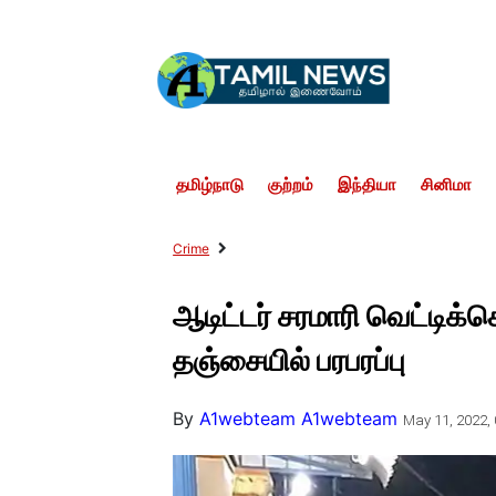
தமிழ்நாடு
குற்றம்
இந்தியா
சினிமா
Crime
ஆடிட்டர் சரமாரி வெட்டி
தஞ்சையில் பரபரப்பு
By
A1webteam A1webteam
May 11, 2022, 