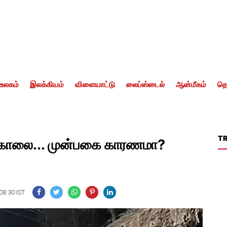
உலகம்
இலக்கியம்
விளையாட்டு
லைப்ஸ்டைல்
ஆன்மீகம்
தொ
T
க்கொலை... முன்பகை காரணமா?
08:30 IST