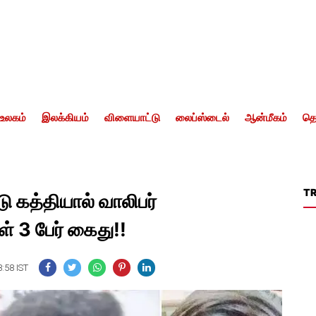
உலகம்
இலக்கியம்
விளையாட்டு
லைப்ஸ்டைல்
ஆன்மீகம்
தொ
T
ு கத்தியால் வாலிபர்
் 3 பேர் கைது!!
3:58 IST