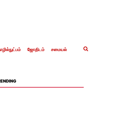
ழில்நுட்பம்
ஜோதிடம்
சமையல்
RENDING