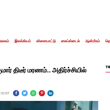
உலகம்
இலக்கியம்
விளையாட்டு
லைப்ஸ்டைல்
ஆன்மீகம்
தொ
T
மார் திடீர் மரணம்.. அதிர்ச்சியில்
:32 IST