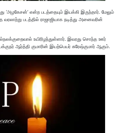
து ‘அழகேசன்’ என்ற படத்தையும் இயக்கி இருந்தார். மேலும்
்த வரலாற்று படத்தில் ராஜாஜியாக நடித்து அனைவரின்
டல்நலக்குறைவால் உயிரிழந்துள்ளார். இவரது சொந்த ஊர்
ுநர் ஆர்த்தி குமாரின் இயற்பெயர் சுரேஷ்குமார் ஆகும்.