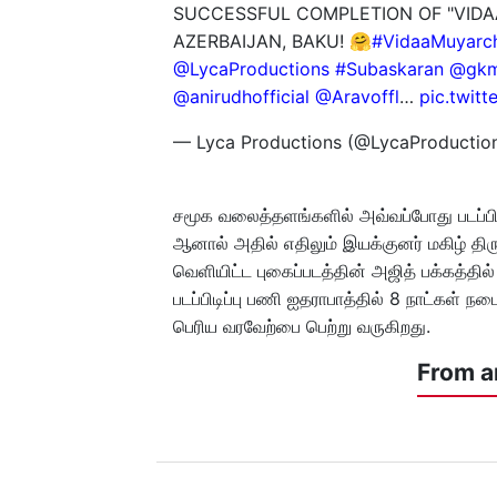
SUCCESSFUL COMPLETION OF "VIDAAMU
AZERBAIJAN, BAKU! 🤗
#VidaaMuyarc
@LycaProductions
#Subaskaran
@gkm
@anirudhofficial
@Aravoffl
…
pic.twit
— Lyca Productions (@LycaProductio
சமூக வலைத்தளங்களில் அவ்வப்போது படப்பிடி
ஆனால் அதில் எதிலும் இயக்குனர் மகிழ் த
வெளியிட்ட புகைப்படத்தின் அஜித் பக்கத்தில
படப்பிடிப்பு பணி ஐதராபாத்தில் 8 நாட்கள் நட
பெரிய வரவேற்பை பெற்று வருகிறது.
From a