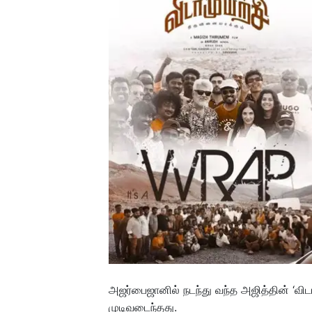
அஜர்பைஜானில் நடந்து வந்த அஜித்தின் ‘விடாமு
முடிவடைந்தது.