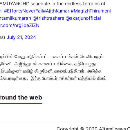
YARCHI" schedule in the endless terrains of
hi
#EffortsNeverFail
#AjithKumar
#MagizhThirumeni
tamilkumaran
@trishtrashers
@akarjunofficial
ter.com/nrg1peZiZN
ns)
July 21, 2024
ப்பின் போது எடுக்கப்பட்ட புகைப்படங்கள் வெளியாகும்.
ிருமேனி அஜித்துடன் காணப்படவில்லை. தற்பொழுது
் இயக்குனர் மகிழ் திருமேனி காணப்படுகிறார். அடுத்த
ைப்பெறவுள்ளது. இந்த போஸ்டர் ரசிகர்கள் மத்தியில் மிகப்
round the web
Copyright © 2020 A1tamilnews