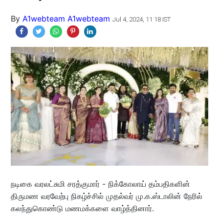
By
A1webteam A1webteam
Jul 4, 2024, 11:18 IST
நடிகை வரலட்சுமி சரத்குமார் - நிக்கோலாய் தம்பதிகளின்
திருமண வரவேற்பு நிகழ்ச்சில் முதல்வர் மு.க.ஸ்டாலின் நேரில்
கலந்துகொண்டு மணமக்களை வாழ்த்தினார்.