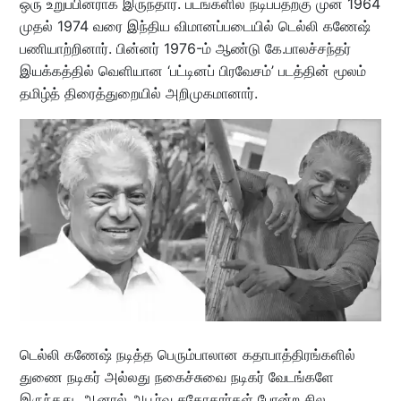
ஒரு உறுப்பினராக இருந்தார். படங்களில் நடிப்பதற்கு முன் 1964
முதல் 1974 வரை இந்திய விமானப்படையில் டெல்லி கணேஷ்
பணியாற்றினார். பின்னர் 1976-ம் ஆண்டு கே.பாலச்சந்தர்
இயக்கத்தில் வெளியான ‘பட்டினப் பிரவேசம்’ படத்தின் மூலம்
தமிழ்த் திரைத்துறையில் அறிமுகமானார்.
டெல்லி கணேஷ் நடித்த பெரும்பாலான கதாபாத்திரங்களில்
துணை நடிகர் அல்லது நகைச்சுவை நடிகர் வேடங்களே
இருந்தது. ஆனால் அபூர்வ சகோதரர்கள் போன்ற சில