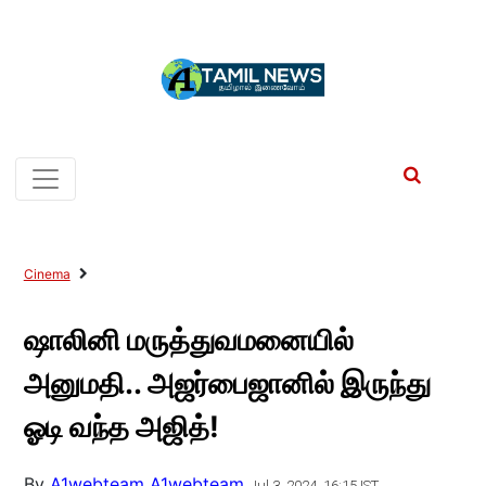
Cinema
ஷாலினி மருத்துவமனையில்
அனுமதி.. அஜர்பைஜானில் இருந்து
ஓடி வந்த அஜித்!
By
A1webteam A1webteam
Jul 3, 2024, 16:15 IST