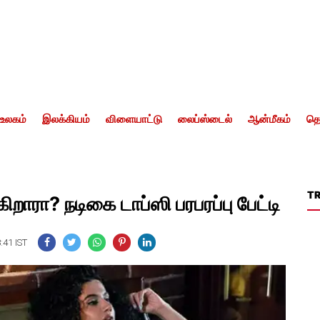
உலகம்
இலக்கியம்
விளையாட்டு
லைப்ஸ்டைல்
ஆன்மீகம்
தொ
T
ிறாரா? நடிகை டாப்ஸி பரபரப்பு பேட்டி
:41 IST