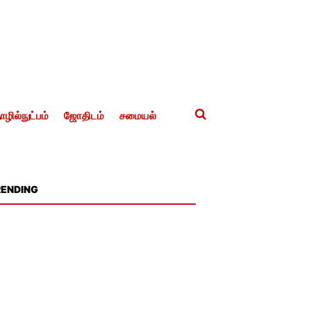
ழில்நுட்பம்
ஜோதிடம்
சமையல்
RENDING