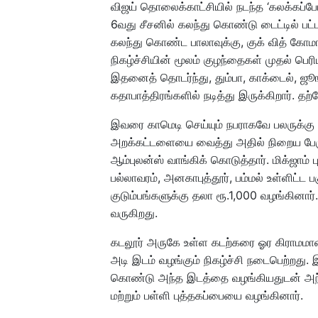
விஜய் தொலைக்காட்சியில் நடந்த ‘கலக்கப்போ
6வது சீசனில் கலந்து கொண்டு டைட்டில் பட்
கலந்து கொண்ட பாலாவுக்கு, குக் வித் கோமா
நிகழ்ச்சியின் மூலம் குழந்தைகள் முதல் ப
இதனைத் தொடர்ந்து, தும்பா, காக்டைல், ஜூங்
கதாபாத்திரங்களில் நடித்து இருக்கிறார். 
இவரை காமெடி செய்யும் நபராகவே பலருக்கு த
அறக்கட்டளையை வைத்து அதில் நிறைய பேருக
ஆம்புலன்ஸ் வாங்கிக் கொடுத்தார். மிக்ஜாம்
பல்லாவரம், அனகாபுத்தூர், பம்மல் உள்ளிட்ட ப
குடும்பங்களுக்கு தலா ரூ.1,000 வழங்கினார்
வருகிறது.
கடலூர் அருகே உள்ள கடற்கரை ஓர கிராமமா
அடி இடம் வழங்கும் நிகழ்ச்சி நடைபெற்றது. இ
கொண்டு அந்த இடத்தை வழங்கியதுடன் அந்த ப
மற்றும் பள்ளி புத்தகப்பையை வழங்கினார்.