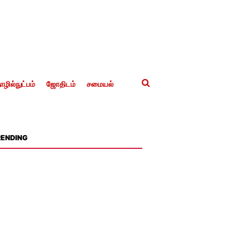
ழில்நுட்பம்
ஜோதிடம்
சமையல்
RENDING