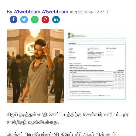
By
A1webteam A1webteam
Aug 25, 2024, 12:27 IST
விஜய் நடித்துள்ள ‘தி கோட்’ படத்திற்கு சென்ஸார் வாரியம் யு/ஏ
சான்றிதழ் வழங்கியுள்ளது.
வெங்கட் பிரபு இயக்கும் ‘தி கிரேட்டஸ்ட் ஆஃப் ஆல் டைம்’