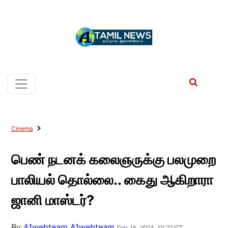
Cinema
பெண் நடனக் கலைஞருக்கு பலமுறை
பாலியல் தொல்லை.. கைது ஆகிறாரா
ஜானி மாஸ்டர்?
By
A1webteam A1webteam
Sep 16, 2024, 19:22 IST