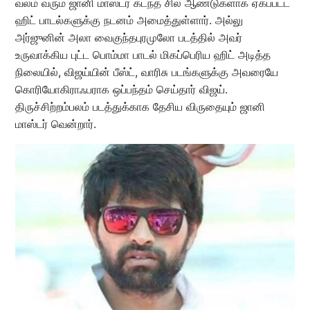
வலம் வரும் ஜானி மாஸ்டர் கடந்த சில ஆண்டுகளாக ஏகப்பட்ட
ஹிட் பாடல்களுக்கு நடனம் அமைத்துள்ளார். அல்லு
அர்ஜுனின் அலா வைகுந்தபுரமுலோ படத்தில் அவர்
உருவாக்கிய புட்ட பொம்மா பாடல் மிகப்பெரிய ஹிட் அடித்த
நிலையில், விஜய்யின் பீஸ்ட், வாரிசு படங்களுக்கு அவரையே
கொரியோகிராஃபராக ஒப்பந்தம் செய்தார் விஜய்.
திருச்சிற்றம்பலம் படத்துக்காக தேசிய விருதையும் ஜானி
மாஸ்டர் வென்றார்.