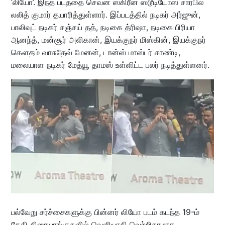
‘லியோ’. இந்த படத்தை செவன் ஸ்கிரீன் ஸ்டூடியோஸ் சார்பில்
லலித் குமார் தயாரித்துள்ளார். இப்படத்தில் நடிகர் அர்ஜுன்,
பாலிவுட் நடிகர் சஞ்சய் தத், நடிகை த்ரிஷா, நடிகை பிரியா
ஆனந்த், மன்சூர் அலிகான், இயக்குநர் மிஸ்கின், இயக்குநர்
கௌதம் வாசுதேவ் மேனன், டான்ஸ் மாஸ்டர் சாண்டி,
மலையாள நடிகர் மேத்யூ தாமஸ் உள்ளிட்ட பலர் நடித்துள்ளனர்.
பல்வேறு சர்ச்சைகளுக்கு பின்னர் லியோ படம் கடந்த 19-ம்
தேதி திரையரங்குகளில் வெளியாகி வெற்றிகரமாக