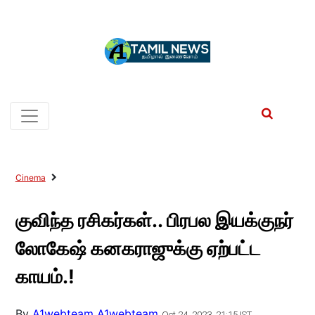
Cinema
குவிந்த ரசிகர்கள்.. பிரபல இயக்குநர்
லோகேஷ் கனகராஜுக்கு ஏற்பட்ட
காயம்.!
By
A1webteam A1webteam
Oct 24, 2023, 21:15 IST